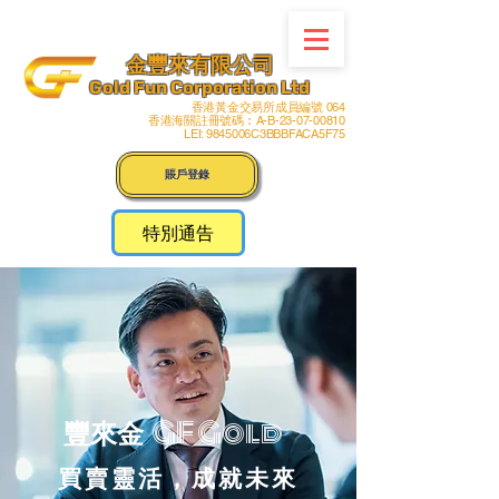
金豐來有限公司
Gold Fun Corporation Ltd
香港黃金交易所成員編號 064
香港海關註冊號碼︰A-B-23-07-00810
LEI: 9845006C3BBBFACA5F75
賬戶登錄
特別通告
GF Gold
​豐來
金
​買賣靈活，成就未來