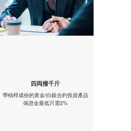
​四両撥千斤
帶槓桿成份的黃金/白銀合約投資產品
​保證金最低只需2%