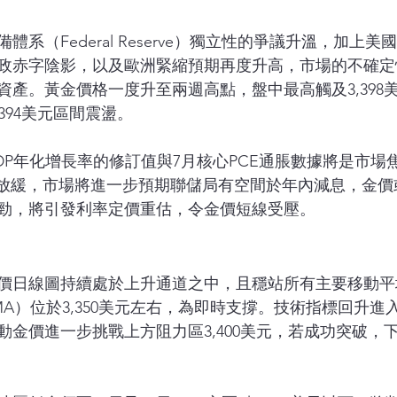
體系（Federal Reserve）獨立性的爭議升溫，加上
政赤字陰影，以及歐洲緊縮預期再度升高，市場的不確定
資產。黃金價格一度升至兩週高點，盤中最高觸及3,398
,394美元區間震盪。
P年化增長率的修訂值與7月核心PCE通脹數據將是市場焦
續放緩，市場將進一步預期聯儲局有空間於年內減息，金價
勁，將引發利率定價重估，令金價短線受壓。
價日線圖持續處於上升通道之中，且穩站所有主要移動平
A）位於3,350美元左右，為即時支撐。技術指標回升進
動金價進一步挑戰上方阻力區3,400美元，若成功突破，