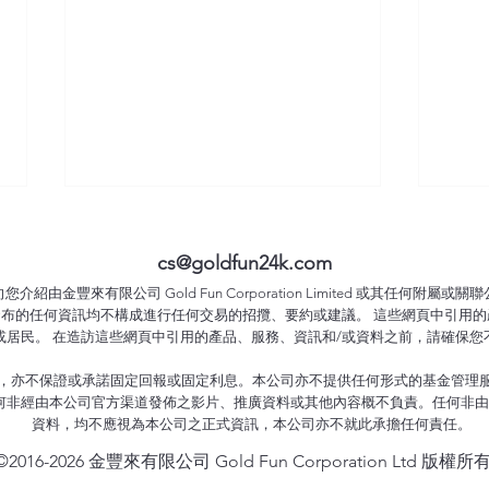
cs@goldfun24k.com
紹由金豐來有限公司 Gold Fun Corporation Limited 或其任何附屬或
發布的任何資訊均不構成進行任何交易的招攬、要約或建議。 這些網頁中引用的
或居民。 在造訪這些網頁中引用的產品、服務、資訊和/或資料之前，請確保您
亦不保證或承諾固定回報或固定利息。本公司亦不提供任何形式的基金管理服務、
2025-12-12 成報專欄《真金
202
對於任何非經由本公司官方渠道發佈之影片、推廣資料或其他內容概不負責。任何非
資料，均不應視為本公司之正式資訊，本公司亦不就此承擔任何責任。
白銀》白銀歷史新高 金價蓄勢
白銀
待發
待發
©2016-2026 金豐來有限公司 Gold Fun Corporation Ltd 版權所