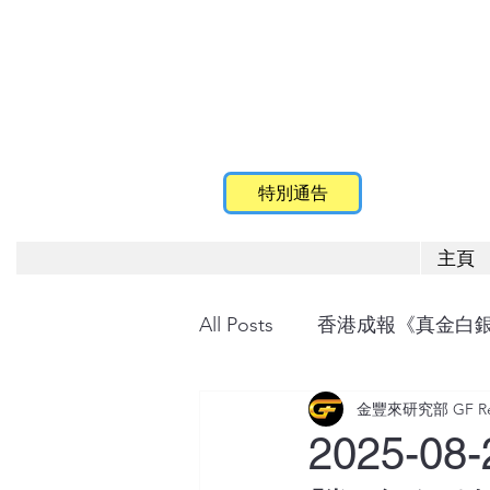
特別通告
主頁
All Posts
香港成報《真金白
金豐來研究部 GF Res
2025-