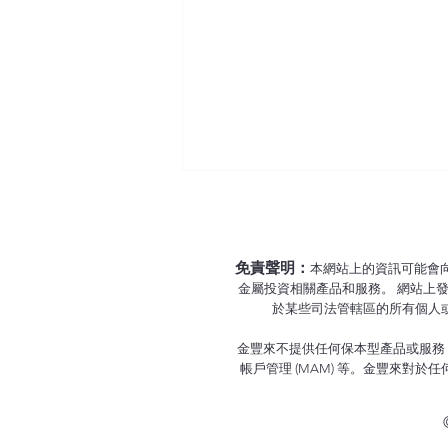
免責聲明：
本網站上的資訊可能會向您介
金屬投資相關產品和服務。 網站上
於某些司法管轄區的所有個人
金豐來不提供任何保本型產品或服務，
2025-12-26 成報專欄《真金
帳戶管理 (MAM) 等。金豐來
白銀》金銀破頂 避險掀波