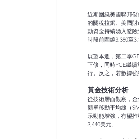
近期圍繞美國聯邦儲備
的關稅拉鋸、美國財
動資金持續湧入避險
時段前圍繞3,380至3
展望本週，第二季GD
下修，同時PCE繼
行。反之，若數據強
黃金技術分析
從技術層面觀察，金
簡單移動平均線（SM
示動能增強，有望推
3,440美元。