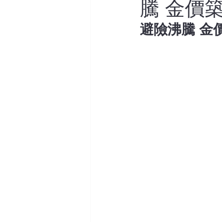
騰 金價
避險沸騰 金