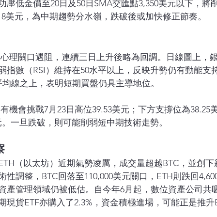
壓低金價至20日及50日SMA交匯點3,350美元以下，
3,318美元，為中期趨勢分水嶺，跌破後或加快修正節奏。
0美元心理關口遇阻，連續三日上升後略為回調。日線圖上，
弱指數（RSI）維持在50水平以上，反映升勢仍有動能支
平均線之上，表明短期買盤仍具主導地位。
將有機會挑戰7月23日高位39.53美元；下方支撐位為38.2
30美元。一旦跌破，則可能削弱短中期技術走勢。
察
TH（以太坊）近期氣勢凌厲，成交量超越BTC，並創下新高
調整，BTC回落至110,000美元關口，ETH則跌回4,6
資產管理領域仍被低估。自今年6月起，數位資產公司共
，同期現貨ETF亦購入了2.3%，資金積極進場，可能正是推升