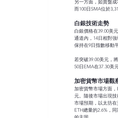
另一方面，如賣盤成功
而100日SMA位於
白銀技術走勢
白銀價格在39.0
通道內，14日相對強
保持在9日指數移動
若突破39.00美元，
50日EMA在37.
加密貨幣市場觀
加密貨幣市場方面，E
元。隨後市場出現技術性
市場預期，以太坊在
ETH總量的2.6%
的主因。