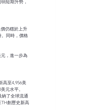
將削弱短期升勢，
銀價仍穩於上升
持。同時，價格
5美元，進一步為
至4,956美
00美元水平。
吸納了全球流通
ETH創歷史新高