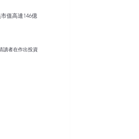
市值高達146億
請讀者在作出投資