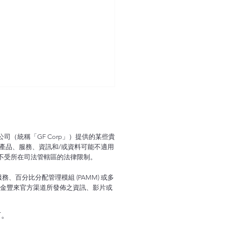
關聯公司（統稱「GF Corp」）提供的某些貴
產品、服務、資訊和/或資料可能不適用
不受所在司法管轄區的法律限制。
百分比分配管理模組 (PAMM) 或多
5-12-05 成報專欄《真金
由金豐來官方渠道所發佈之資訊、影片或
》白銀歷史新高 金價蓄勢
有。